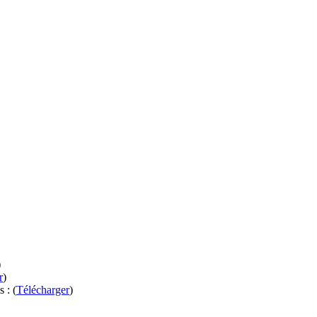
)
r
)
 : (
Télécharger
)