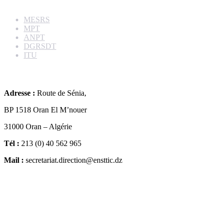
Liens utiles
MESRS
MPT
ANPT
DGRSDT
ITU
Contacts
Adresse :
Route de Sénia,
BP 1518 Oran El M’nouer
31000 Oran – Algérie
Tél :
213 (0) 40 562 965
Mail :
secretariat.direction@ensttic.dz
Localisation