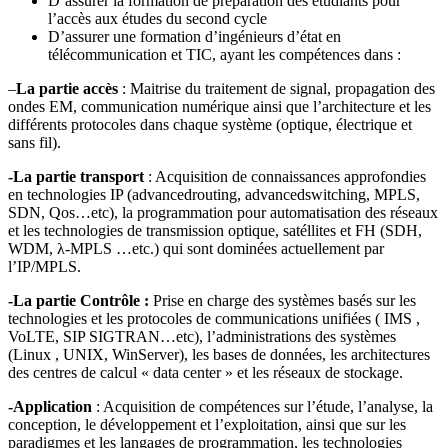
D’assurer la formation de préparation des étudiants pour
l’accès aux études du second cycle
D’assurer une formation d’ingénieurs d’état en
télécommunication et TIC, ayant les compétences dans :
–
La partie accès
: Maitrise du traitement de signal, propagation des
ondes EM, communication numérique ainsi que l’architecture et les
différents protocoles dans chaque système (optique, électrique et
sans fil).
-La partie transport
: Acquisition de connaissances approfondies
en technologies IP (advancedrouting, advancedswitching, MPLS,
SDN, Qos…etc), la programmation pour automatisation des réseaux
et les technologies de transmission optique, satéllites et FH (SDH,
WDM, λ-MPLS …etc.) qui sont dominées actuellement par
l’IP/MPLS.
-La partie Contrôle :
Prise en charge des systèmes basés sur les
technologies et les protocoles de communications unifiées ( IMS ,
VoLTE, SIP SIGTRAN…etc), l’administrations des systèmes
(Linux , UNIX, WinServer), les bases de données, les architectures
des centres de calcul « data center » et les réseaux de stockage.
-Application
: Acquisition de compétences sur l’étude, l’analyse, la
conception, le développement et l’exploitation, ainsi que sur les
paradigmes et les langages de programmation, les technologies